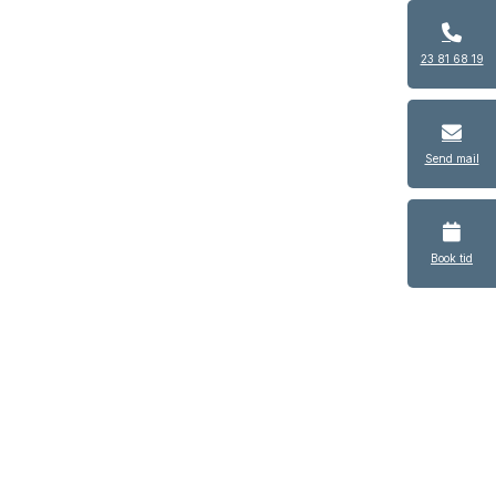
23 81 68 19
Send mail
rap
Book tid