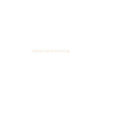
Velkommen til Klinik Daa
lite Panyco bodyw